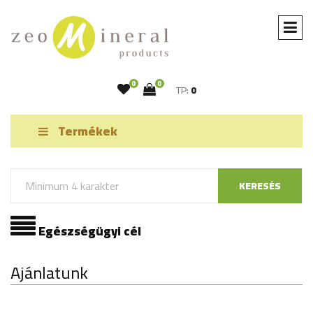
0
0
TP:
0
Termékek
KERESÉS
Egészségügyi cél
Ajánlatunk