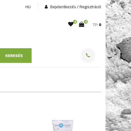
HU
Bejelentkezés / Regisztráció
0
0
TP:
0
KERESÉS