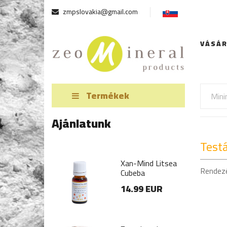
zmpslovakia@gmail.com
VÁSÁ
Termékek
Ajánlatunk
Test
-Mind Litsea
Xan-Mind Litsea
Rendez
eba
Cubeba
.99 EUR
14.99 EUR