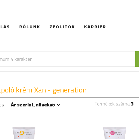
RLÁS
RÓLUNK
ZEOLITOK
KARRIER
ápoló krém Xan - generation
Xan-Mind Litsea
Xan-Mind Litsea
Termékek száma
3
és
Ár szerint, növekvő
Cubeba
Cubeba
14.99 EUR
14.99 EUR