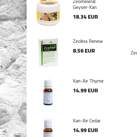
mineral
Zeomineral
ser-Xan
Geyser-Xan
.34 EUR
18.34 EUR
lina Renew
Zeolina Renew
56 EUR
8.56 EUR
Zeo
-Air Thyme
Xan-Air Thyme
.99 EUR
14.99 EUR
-Air Cedar
Xan-Air Cedar
.99 EUR
14.99 EUR