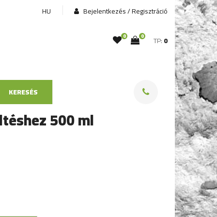
HU
Bejelentkezés / Regisztráció
0
0
TP:
0
KERESÉS
ltéshez 500 ml