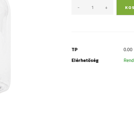
-
+
KO
TP
0.00
Elérhetőség
Rend