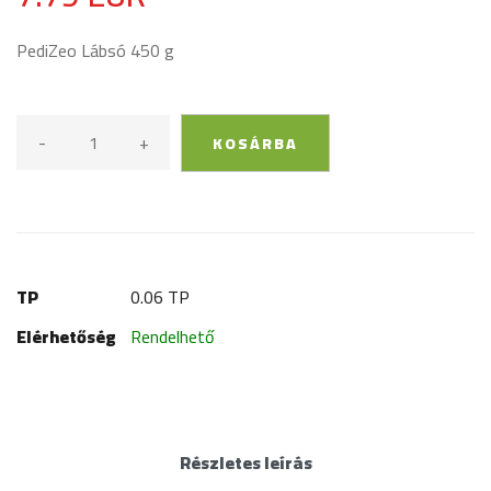
PediZeo Lábsó 450 g
-
+
KOSÁRBA
TP
0.06 TP
Elérhetőség
Rendelhető
Részletes leírás