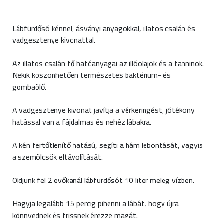
Lábfürdősó kénnel, ásványi anyagokkal, illatos csalán és
vadgesztenye kivonattal.
Az illatos csalán fő hatóanyagai az illóolajok és a tanninok.
Nekik köszönhetően természetes baktérium- és
gombaölő.
A vadgesztenye kivonat javítja a vérkeringést, jótékony
hatással van a fájdalmas és nehéz lábakra.
A kén fertőtlenítő hatású, segíti a hám lebontását, vagyis
a szemölcsök eltávolítását.
Oldjunk fel 2 evőkanál lábfürdősót 10 liter meleg vízben.
Hagyja legalább 15 percig pihenni a lábát, hogy újra
könnyednek és frissnek érezze magát.