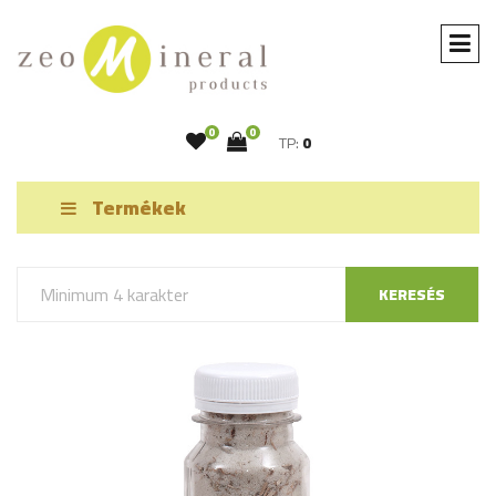
0
0
TP:
0
Termékek
KERESÉS